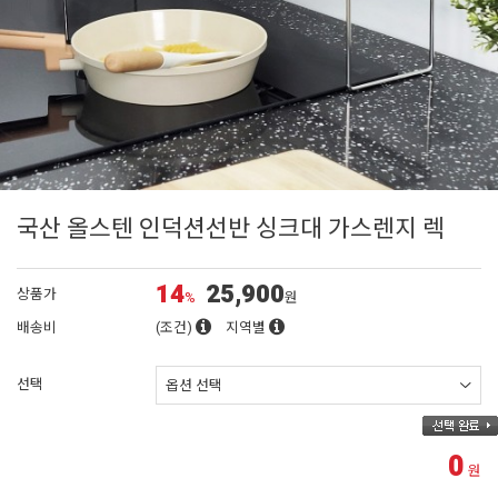
국산 올스텐 인덕션선반 싱크대 가스렌지 렉
14
25,900
상품가
%
원
배송비
(조건)
지역별
선택
0
원