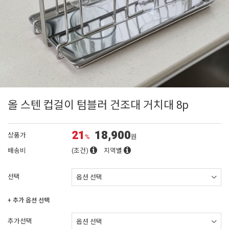
올 스텐 컵걸이 텀블러 건조대 거치대 8p
21
18,900
상품가
%
원
배송비
(조건)
지역별
선택
+ 추가 옵션 선택
추가선택