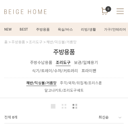
0
NEW
BEST
주방용품
욕실/바스
리빙/생활
가구/인테리어
홈
주방용품
조리도구
채반/믹싱볼/거름망
주방용품
주방수납용품
조리도구
보관/밀페용기
식기/트레이/수저/커트러리
프라이팬
채반/믹싱볼/거름망
주걱/국자/뒤집개/조리스푼
달고나키트/조리도구세트
전체
0
개