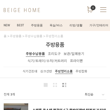
0
NEW
BEST
주방용품
욕실/바스
리빙/생활
가구/인테리어
홈
주방용품
주방수납용품
주방정리소품
주방용품
주방수납용품
조리도구
보관/밀페용기
식기/트레이/수저/커트러리
프라이팬
식기건조대
싱크선반
주방정리소품
주방잡화
전체
3
개