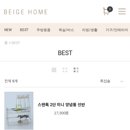
0
NEW
BEST
주방용품
욕실/바스
리빙/생활
가구/인테리어
홈
BEST
BEST
전체
5
개
스텐톡 2단 미니 양념통 선반
27,500원