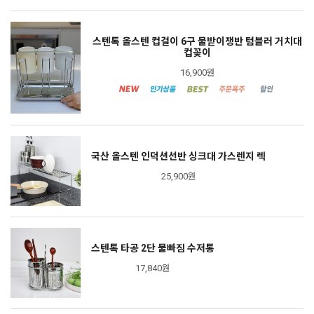
스텐톡 올스텐 컵걸이 6구 물받이쟁반 텀블러 거치대
컵꽂이
16,900원
국산 올스텐 인덕션선반 싱크대 가스렌지 렉
25,900원
스텐톡 타공 2단 물빠짐 수저통
17,840원