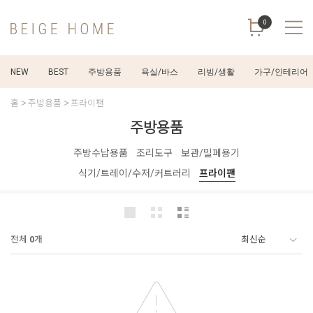
0
NEW
BEST
주방용품
욕실/바스
리빙/생활
가구/인테리어
홈
주방용품
프라이팬
주방용품
주방수납용품
조리도구
보관/밀페용기
식기/트레이/수저/커트러리
프라이팬
전체
0
개