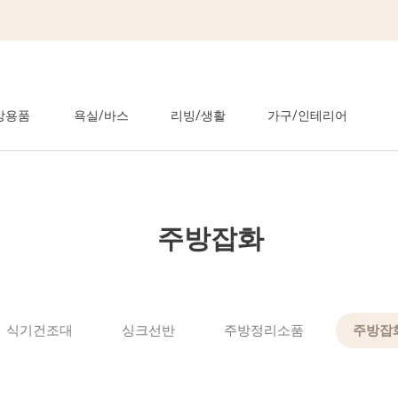
방용품
욕실/바스
리빙/생활
가구/인테리어
주방잡화
식기건조대
싱크선반
주방정리소품
주방잡