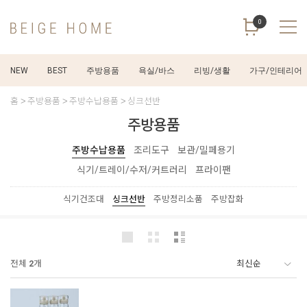
0
NEW
BEST
주방용품
욕실/바스
리빙/생활
가구/인테리어
홈
주방용품
주방수납용품
싱크선반
주방용품
주방수납용품
조리도구
보관/밀페용기
식기/트레이/수저/커트러리
프라이팬
식기건조대
싱크선반
주방정리소품
주방잡화
전체
2
개