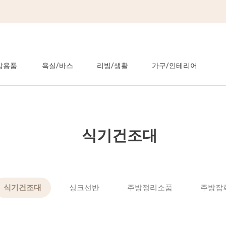
방용품
욕실/바스
리빙/생활
가구/인테리어
식기건조대
식기건조대
싱크선반
주방정리소품
주방잡